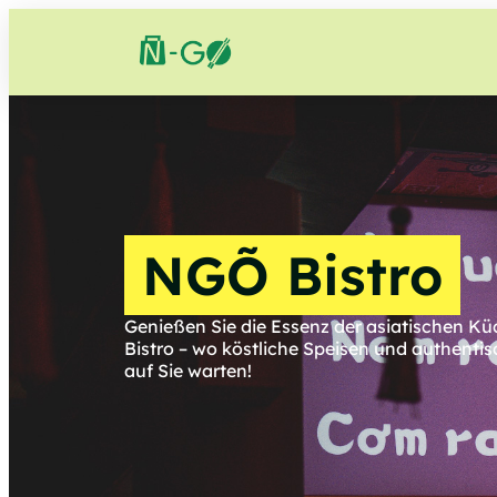
NGÕ Bistro
Genießen Sie die Essenz der asiatischen Kü
Bistro – wo köstliche Speisen und authent
auf Sie warten!