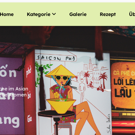
Home
Kategorie
Galerie
Rezept
Üb
che im Asian
ische Aromen