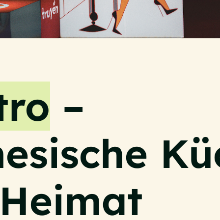
tro
–
esische Kü
 Heimat